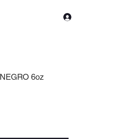
Iniciar sesión
CTO
Más
 NEGRO 6oz