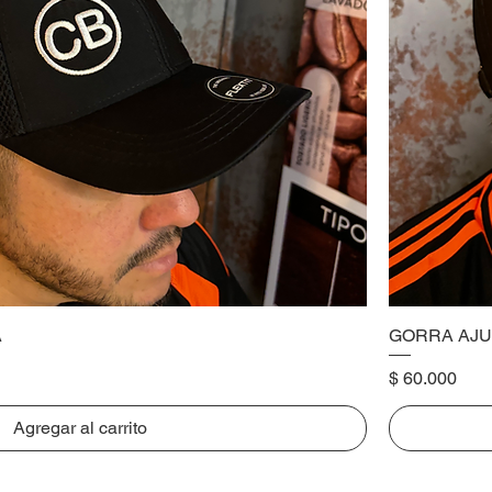
A
GORRA AJU
Precio
$ 60.000
Agregar al carrito