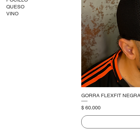
QUESO
VINO
GORRA FLEXFIT NEGR
Precio
$ 60.000